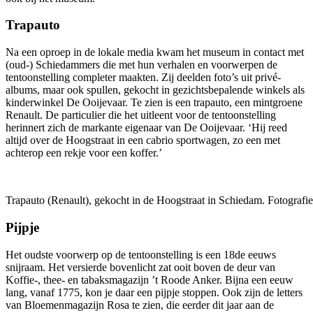
Trapauto
Na een oproep in de lokale media kwam het museum in contact met
(oud-) Schiedammers die met hun verhalen en voorwerpen de
tentoonstelling completer maakten. Zij deelden foto’s uit privé-
albums, maar ook spullen, gekocht in gezichtsbepalende winkels als
kinderwinkel De Ooijevaar. Te zien is een trapauto, een mintgroene
Renault. De particulier die het uitleent voor de tentoonstelling
herinnert zich de markante eigenaar van De Ooijevaar. ‘Hij reed
altijd over de Hoogstraat in een cabrio sportwagen, zo een met
achterop een rekje voor een koffer.’
Trapauto (Renault), gekocht in de Hoogstraat in Schiedam. Fotografie
Pijpje
Het oudste voorwerp op de tentoonstelling is een 18de eeuws
snijraam. Het versierde bovenlicht zat ooit boven de deur van
Koffie-, thee- en tabaksmagazijn ’t Roode Anker. Bijna een eeuw
lang, vanaf 1775, kon je daar een pijpje stoppen. Ook
zijn
de letters
van Bloemenmagazijn Rosa te zien, die eerder dit jaar aan de