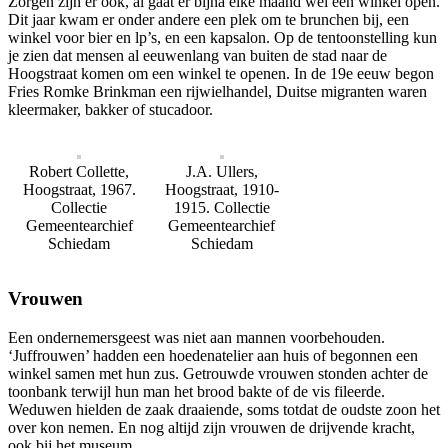
Zorgen zijn er ook, al gaat er bijna elke maand wel een winkel open.
Dit jaar kwam er onder andere een plek om te brunchen bij, een
winkel voor bier en lp’s, en een kapsalon. Op de tentoonstelling kun
je zien dat mensen al eeuwenlang van buiten de stad naar de
Hoogstraat komen om een winkel te openen. In de 19
e
eeuw begon
Fries Romke Brinkman een rijwielhandel, Duitse migranten waren
kleermaker, bakker of stucadoor.
Robert Collette,
J.A. Ullers,
Hoogstraat, 1967.
Hoogstraat, 1910-
Collectie
1915. Collectie
Gemeentearchief
Gemeentearchief
Schiedam
Schiedam
Vrouwen
Een ondernemersgeest was niet aan mannen voorbehouden.
‘Juffrouwen’ hadden een hoedenatelier aan huis of begonnen een
winkel samen met hun zus. Getrouwde vrouwen stonden achter de
toonbank terwijl hun man het brood bakte of de vis fileerde.
Weduwen hielden de zaak draaiende, soms totdat de oudste zoon het
over kon nemen. En nog altijd zijn vrouwen de drijvende kracht,
ook bij het museum.