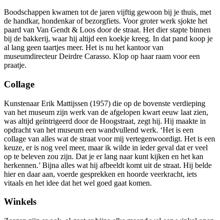
Boodschappen kwamen tot de jaren vijftig gewoon bij je thuis, met
de handkar, hondenkar of bezorgfiets. Voor groter werk sjokte het
paard van Van Gendt & Loos door de straat. Het dier stapte binnen
bij de bakkerij, waar hij altijd een koekje kreeg. In dat pand koop je
al lang geen taartjes meer. Het is nu het kantoor van
museumdirecteur Deirdre Carasso. Klop op haar raam voor een
praatje.
Collage
Kunstenaar Erik Mattijssen (1957) die op de bovenste verdieping
van het museum zijn werk van de afgelopen kwart eeuw laat zien,
was altijd geïntrigeerd door de Hoogstraat, zegt hij. Hij maakte in
opdracht van het museum een wandvullend werk. ‘Het is een
collage van alles wat de straat voor mij vertegenwoordigt. Het is een
keuze, er is nog veel meer, maar ik wilde in ieder geval dat er veel
op te beleven zou zijn. Dat je er lang naar kunt kijken en het kan
herkennen.’ Bijna alles wat hij afbeeldt komt uit de straat. Hij belde
hier en daar aan, voerde gesprekken en hoorde veerkracht, iets
vitaals en het idee dat het wel goed gaat komen.
Winkels