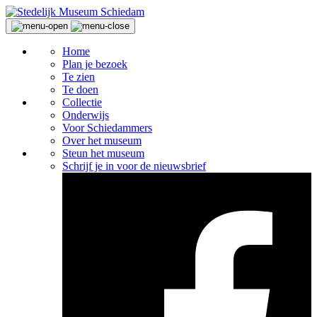
Home
Plan je bezoek
Te zien
Te doen
Collectie
Onderwijs
Voor Schiedammers
Over het museum
Steun het museum
Schrijf je in voor de nieuwsbrief