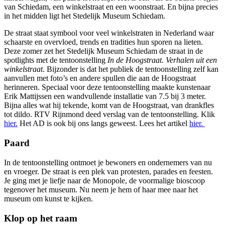
van Schiedam, een winkelstraat en een woonstraat. En
bijna precies
in het midden ligt het Stedelijk Museum Schiedam.
De straat staat symbool voor veel winkelstraten in Nederland waar
schaarste en overvloed, trends en tradities hun sporen na lieten.
Deze zomer zet het Stedelijk Museum Schiedam de straat in de
spotlights met de tentoonstelling
In de Hoogstraat. Verhalen uit een
winkelstraat
. Bijzonder is dat het publiek de tentoonstelling zelf kan
aanvullen met foto’s en andere spullen die aan de Hoogstraat
herinneren. Speciaal voor deze tentoonstelling maakte kunstenaar
Erik Mattijssen een wandvullende installatie van 7.5 bij 3 meter.
Bijna alles wat hij tekende, komt van de Hoogstraat, van drankfles
tot dildo. RTV Rijnmond deed verslag van de tentoonstelling. Klik
hier.
Het AD is ook bij ons langs geweest. Lees het artikel
hier.
Paard
In de tentoonstelling ontmoet je bewoners en ondernemers van nu
en vroeger. De straat is een plek van protesten, parades en feesten.
Je ging met je liefje naar de Monopole, de voormalige bioscoop
tegenover het museum. Nu neem je hem of haar mee naar het
museum om kunst te kijken.
Klop op het raam