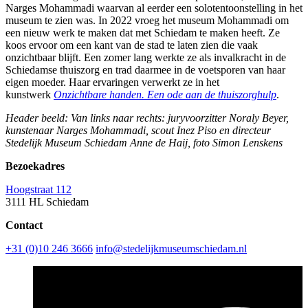
Narges Mohammadi waarvan al eerder een solotentoonstelling in het
museum te zien was. In 2022 vroeg het museum Mohammadi om
een nieuw werk te maken dat met Schiedam te maken heeft. Ze
koos ervoor om een kant van de stad te laten zien die vaak
onzichtbaar blijft. Een zomer lang werkte ze als invalkracht in de
Schiedamse thuiszorg en trad daarmee in de voetsporen van haar
eigen moeder. Haar ervaringen verwerkt ze in het
kunstwerk
Onzichtbare handen. Een ode aan de thuiszorghulp
.
Header beeld: Van links naar rechts: juryvoorzitter Noraly Beyer,
kunstenaar Narges Mohammadi, scout Inez Piso en directeur
Stedelijk Museum Schiedam Anne de Haij, foto Simon Lenskens
Bezoekadres
Hoogstraat 112
3111 HL Schiedam
Contact
+31 (0)10 246 3666
info@stedelijkmuseumschiedam.nl