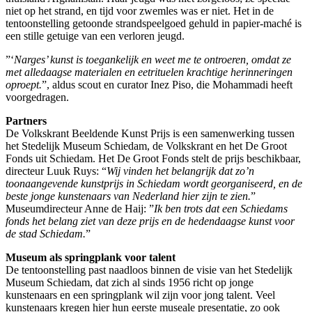
niet op het strand, en tijd voor zwemles was er niet. Het in de
tentoonstelling getoonde strandspeelgoed gehuld in papier-maché is
een stille getuige van een verloren jeugd.
”‘
Narges’ kunst is toegankelijk en weet me te ontroeren, omdat ze
met alledaagse materialen en eetrituelen krachtige herinneringen
oproept.
”, aldus scout en curator Inez Piso, die Mohammadi heeft
voorgedragen.
Partners
De Volkskrant Beeldende Kunst Prijs is een samenwerking tussen
het Stedelijk Museum Schiedam, de Volkskrant en het De Groot
Fonds uit Schiedam. Het De Groot Fonds stelt de prijs beschikbaar,
directeur Luuk Ruys: “
Wij vinden het belangrijk dat zo’n
toonaangevende kunstprijs in Schiedam wordt georganiseerd, en de
beste jonge kunstenaars van Nederland hier zijn te zien.
”
Museumdirecteur Anne de Haij: ”
Ik ben trots dat een Schiedams
fonds het belang ziet van deze prijs en de hedendaagse kunst voor
de stad Schiedam.
”
Museum als springplank voor talent
De tentoonstelling past naadloos binnen de visie van het Stedelijk
Museum Schiedam, dat zich al sinds 1956 richt op jonge
kunstenaars en een springplank wil zijn voor jong talent. Veel
kunstenaars kregen hier hun eerste museale presentatie, zo ook