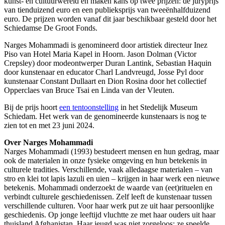
kunst- en cultuurwereld en maken kans op twee prijzen: de juryprijs
van tienduizend euro en een publieksprijs van tweeënhalfduizend
euro. De prijzen worden vanaf dit jaar beschikbaar gesteld door het
Schiedamse De Groot Fonds.
Narges Mohammadi is genomineerd door artistiek directeur Inez
Piso van Hotel Maria Kapel in Hoorn. Jason Dolman (Victor
Crepsley) door modeontwerper Duran Lantink, Sebastian Haquin
door kunstenaar en educator Charl Landvreugd, Josse Pyl door
kunstenaar Constant Dullaart en Dion Rosina door het collectief
Opperclaes van Bruce Tsai en Linda van der Vleuten.
Bij de prijs hoort
een tentoonstelling
in het Stedelijk Museum
Schiedam. Het werk van de genomineerde kunstenaars is nog te
zien tot en met 23 juni 2024.
Over Narges Mohammadi
Narges Mohammadi (1993) bestudeert mensen en hun gedrag, maar
ook de materialen in onze fysieke omgeving en hun betekenis in
culturele tradities. Verschillende, vaak alledaagse materialen – van
stro en klei tot lapis lazuli en uien – krijgen in haar werk een nieuwe
betekenis. Mohammadi onderzoekt de waarde van (eet)rituelen en
verbindt culturele geschiedenissen. Zelf leeft de kunstenaar tussen
verschillende culturen. Voor haar werk put ze uit haar persoonlijke
geschiedenis. Op jonge leeftijd vluchtte ze met haar ouders uit haar
thuisland Afghanistan. Haar jeugd was niet zorgeloos; ze speelde