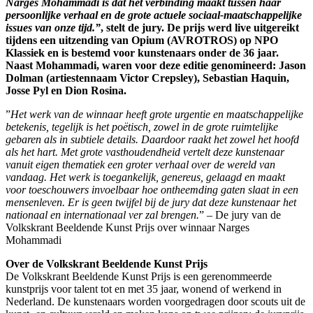
Narges Mohammadi is dat het verbinding maakt tussen haar
persoonlijke verhaal en de grote actuele sociaal-maatschappelijke
issues van onze tijd.”
, stelt de jury. De prijs werd live uitgereikt
tijdens een uitzending van Opium (AVROTROS) op NPO
Klassiek en is bestemd voor kunstenaars onder de 36 jaar.
Naast Mohammadi, waren voor deze editie genomineerd: Jason
Dolman (artiestennaam Victor Crepsley), Sebastian Haquin,
Josse Pyl en Dion Rosina.
”
Het werk van de winnaar heeft grote urgentie en maatschappelijke
betekenis, tegelijk is het poëtisch, zowel in de grote ruimtelijke
gebaren als in subtiele details. Daardoor raakt het zowel het hoofd
als het hart. Met grote vasthoudendheid vertelt deze kunstenaar
vanuit eigen thematiek een groter verhaal over de wereld van
vandaag. Het werk is toegankelijk, genereus, gelaagd en maakt
voor toeschouwers invoelbaar hoe ontheemding gaten slaat in een
mensenleven. Er is geen twijfel bij de jury dat deze kunstenaar het
nationaal en internationaal ver zal brengen.
” – De jury van de
Volkskrant Beeldende Kunst Prijs over winnaar Narges
Mohammadi
Over de Volkskrant Beeldende Kunst Prijs
De Volkskrant Beeldende Kunst Prijs is een gerenommeerde
kunstprijs voor talent tot en met 35 jaar, wonend of werkend in
Nederland. De kunstenaars worden voorgedragen door scouts uit de