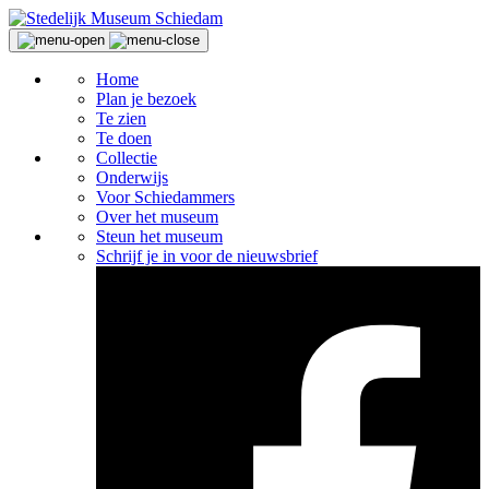
Home
Plan je bezoek
Te zien
Te doen
Collectie
Onderwijs
Voor Schiedammers
Over het museum
Steun het museum
Schrijf je in voor de nieuwsbrief